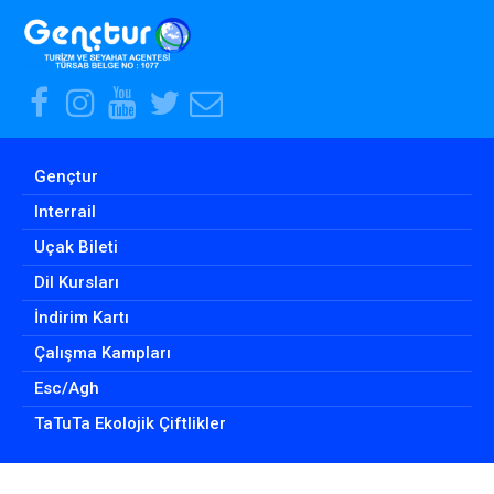
Facebook
Instagram
Youtube
Twitter
E-
Hesabımız
Hesabımız
Hesabımız
Hesabımız
Posta
Adresimiz
Gençtur
Interrail
Uçak Bileti
Dil Kursları
İndirim Kartı
Çalışma Kampları
Esc/Agh
TaTuTa Ekolojik Çiftlikler