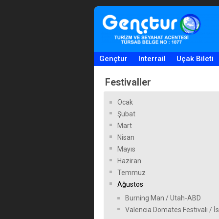
Gençtur
Interrail
Uçak Bileti
Festivaller
Ocak
Şubat
Mart
Nisan
Mayıs
Haziran
Temmuz
Ağustos
Burning Man / Utah-ABD
Valencia Domates Festivali / 