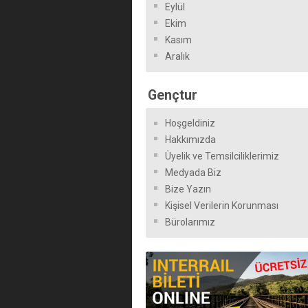
Eylül
Ekim
Kasım
Aralık
Gençtur
Hoşgeldiniz
Hakkımızda
Üyelik ve Temsilciliklerimiz
Medyada Biz
Bize Yazın
Kişisel Verilerin Korunması
Bürolarımız