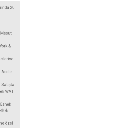
rında 20
z Mesut
Work &
cilerine
. Acele
r Satışta
snek WAT
ı Esnek
ork &
ne özel