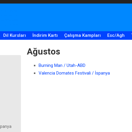
Dil Kursları
İndirim Kartı
Çalışma Kampları
Esc/Agh
Ağustos
Burning Man / Utah-ABD
Valencia Domates Festivali / İspanya
İspanya