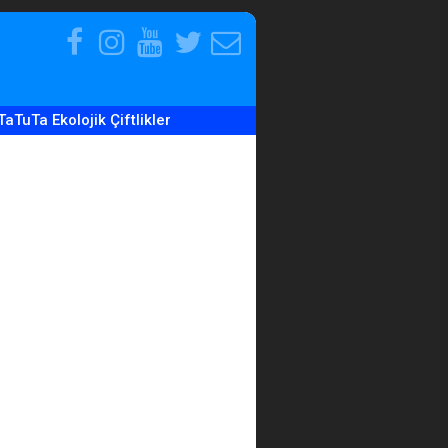
Facebook
Instagram
Youtube
Twitter
E-
Hesabımız
Hesabımız
Hesabımız
Hesabımız
Posta
Adresimiz
TaTuTa Ekolojik Çiftlikler