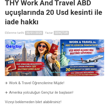
THY Work And Travel ABD
uçuşlarında 20 Usd kesinti ile
iade hakkı
Eklenme tarihi
30/01/2026
Yazar
GENÇTUR
✈️ Work & Travel Öğrencilerine Müjde!
✈️ Amerika yolculuğun Gençtur ile başlasın!
Vizeyi beklemeden bilet alabilirsiniz!