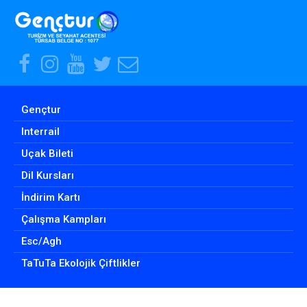
Facebook
Instagram
Youtube
Twitter
E-
Hesabımız
Hesabımız
Hesabımız
Hesabımız
Posta
Adresimiz
Gençtur
Interrail
Uçak Bileti
Dil Kursları
İndirim Kartı
Çalışma Kampları
Esc/Agh
TaTuTa Ekolojik Çiftlikler