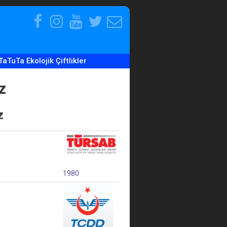
Facebook
Instagram
Youtube
Twitter
E-
Hesabımız
Hesabımız
Hesabımız
Hesabımız
Posta
Adresimiz
TaTuTa Ekolojik Çiftlikler
z
z
1980