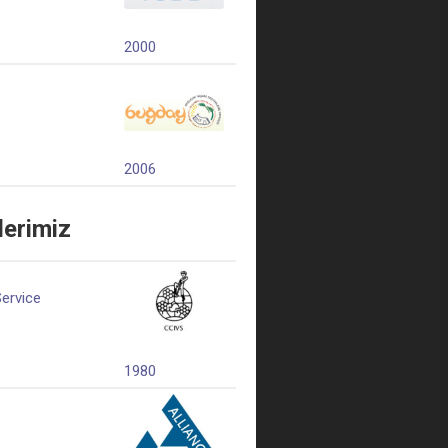
2000
2006
lerimiz
Service
1980