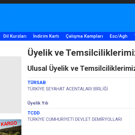
Dil Kursları
İndirim Kartı
Çalışma Kampları
Esc/Agh
Üyelik ve Temsilciliklerimi
Ulusal Üyelik ve Temsilciliklerimi
TÜRSAB
TÜRKİYE SEYAHAT ACENTALARI BİRLİĞİ
Üyelik Yılı
TCDD
TÜRKİYE CUMHURİYETİ DEVLET DEMİRYOLLARI