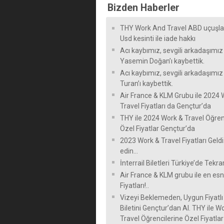
Bizden Haberler
THY Work And Travel ABD uçuşla
Usd kesinti ile iade hakkı
Acı kaybımız, sevgili arkadaşımız
Yasemin Doğan’ı kaybettik.
Acı kaybımız, sevgili arkadaşımı
Turan’ı kaybettik.
Air France & KLM Grubu ile 2024 
Travel Fiyatları da Gençtur’da
THY ile 2024 Work & Travel Öğren
Özel Fiyatlar Gençtur’da
2023 Work & Travel Fiyatları Geldi
edin…
İnterrail Biletleri Türkiye’de Tekra
Air France & KLM grubu ile en e
Fiyatları!..
Vizeyi Beklemeden, Uygun Fiyatl
Biletini Gençtur’dan Al. THY ile W
Travel Öğrencilerine Özel Fiyatlar