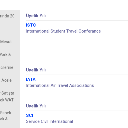
Üyelik Yılı
rında 20
ISTC
International Student Travel Conferance
z Mesut
Work &
cilerine
Üyelik Yılı
IATA
. Acele
International Air Travel Associations
r Satışta
snek WAT
Üyelik Yılı
ı Esnek
SCI
ork &
Service Civil International