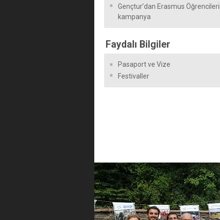
Gençtur’dan Erasmus Öğrencileri
kampanya
Faydalı Bilgiler
Pasaport ve Vize
Festivaller