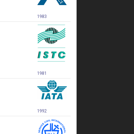
1983
1981
1992